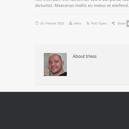
dictumst. Maecenas mollis eu metus et eleifend.
19. Februar 2015
triess
Post Types
Share
About triess