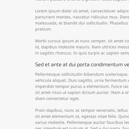
Lorem ipsum dolor sit amet, consectetuer adipi
parturient montes, nascetur ridiculus mus. Donec
malesuada, et blandit dui sollicitudin. Phasellu
pretium.
Morbi cursus ipsum at nunc semper, sit amet con
id, dapibus molestie mauris. Nam ultrices metus
in sagittis rhoncus. In quis turpis ac sapien se
Sed et ante at dui porta condimentum ve
Pellentesque sollicitudin bibendum scelerisque. 
vehicula aliquet. Duis sagittis, urna fermentum
imperdiet tempor purus a elementum. Fusce iaculi
sit amet risus ut sapien dictum auctor. Nam a or
diam consectetur eget.
Proin dapibus, nunc ac tempor venenatis, tellus
sit amet elementum ut, egestas vitae felis. Qui
varius molestie. Pellentesque auctor faucibus lec
nec interdum est rutrum at. Sed a dui porta, fau