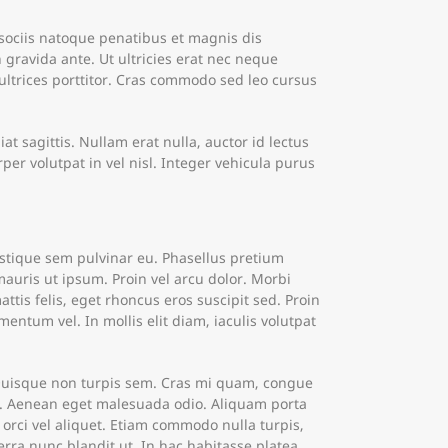
sociis natoque penatibus et magnis dis
 gravida ante. Ut ultricies erat nec neque
ultrices porttitor. Cras commodo sed leo cursus
 sagittis. Nullam erat nulla, auctor id lectus
r volutpat in vel nisl. Integer vehicula purus
ristique sem pulvinar eu. Phasellus pretium
auris ut ipsum. Proin vel arcu dolor. Morbi
tis felis, eget rhoncus eros suscipit sed. Proin
ntum vel. In mollis elit diam, iaculis volutpat
. Quisque non turpis sem. Cras mi quam, congue
re. Aenean eget malesuada odio. Aliquam porta
s orci vel aliquet. Etiam commodo nulla turpis,
erra nunc blandit ut. In hac habitasse platea