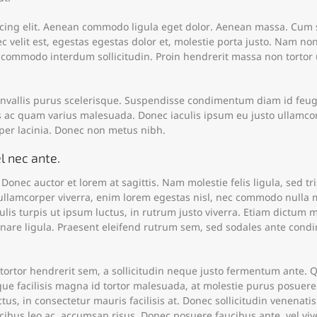
scing elit. Aenean commodo ligula eget dolor. Aenean massa. Cum 
 velit est, egestas egestas dolor et, molestie porta justo. Nam non
s commodo interdum sollicitudin. Proin hendrerit massa non tortor 
vallis purus scelerisque. Suspendisse condimentum diam id feugiat
 ac quam varius malesuada. Donec iaculis ipsum eu justo ullamcorpe
mper lacinia. Donec non metus nibh.
l nec ante.
Donec auctor et lorem at sagittis. Nam molestie felis ligula, sed t
 ullamcorper viverra, enim lorem egestas nisl, nec commodo nulla m
s turpis ut ipsum luctus, in rutrum justo viverra. Etiam dictum mat
nare ligula. Praesent eleifend rutrum sem, sed sodales ante condime
 tortor hendrerit sem, a sollicitudin neque justo fermentum ante
sque facilisis magna id tortor malesuada, at molestie purus posue
tus, in consectetur mauris facilisis at. Donec sollicitudin venenati
cibus leo ac, accumsan risus. Donec posuere faucibus ante, vel viv