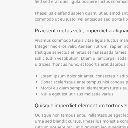
Sed sed erat quis ligula posuere luctus commodo
Phasellus eleifend sapien quam, ut euismod ante f
commodo ut eu justo. Pellentesque sed porta li
Praesent metus velit, imperdiet a aliqua
Vivamus commodo turpis vitae ligula luctus male
Integer nec eros velit. Aenean rutrum, sapien non 
tristique senectus et netus et malesuada fames a
sollicitudin vestibulum. Etiam ullamcorper sodal
ultricies rhoncus nunc, et lobortis erat dapibu
Lorem ipsum dolor sit amet, consectetur adipi
Donec scelerisque ante tempus nisi congue po
Morbi eu diam semper, elementum turpis eu
Nulla eget est ut risus molestie varius.
Quisque imperdiet elementum tortor vel
Quisque non tempus ante. Pellentesque eget lect
urna sed blandit cursus. Phasellus molestie con
rutrum posuere orci, at dignissim lacus sagittis 