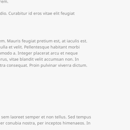
orem.
io. Curabitur id eros vitae elit feugiat
 Mauris feugiat pretium est, at iaculis est.
nulla et velit. Pellentesque habitant morbi
ommodo a. Integer placerat arcu et neque
rus, vitae blandit velit accumsan non. In
ra consequat. Proin pulvinar viverra dictum.
s sem laoreet semper et non tellus. Sed tempus
per conubia nostra, per inceptos himenaeos. In