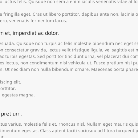
 luctus felis. Quisque non sem a enim iaculis venenatis vitae at l
ringilla eget. Cras ut libero porttitor, dapibus ante non, lacinia od
bero, venenatis fermentum lacus.
m et, imperdiet ac dolor.
suada. Quisque non turpis ac felis molestie bibendum nec eget sem.
consectetur gravida, lectus velit tristique ligula, vel sagittis est 
c turpis egestas. Sed porttitor tincidunt urna, vel placerat dui c
es lectus, non condimentum nisi vehicula ut. Fusce pretium nisi pu
s in. Ut nec diam non nulla bibendum ornare. Maecenas porta pharet
scing elit.
rttitor.
, egestas magna.
 pretium.
us varius, molestie felis et, rhoncus nisl. Nullam eget mauris qui
dimentum egestas. Class aptent taciti sociosqu ad litora torquent 
ut.